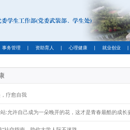
事务管理
|
资助育人
|
心理健康
|
就业创业
|
康
美，疗愈自我
油站:允许自己成为一朵晚开的花，这才是青春最酷的成长
核”社交指南，助你大学人际不迷路